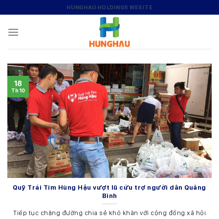
Skip
HUNGHAU HOLDINGS WESITE
to
content
18
Th10
Quỹ Trái Tim Hùng Hậu vượt lũ cứu trợ người dân Quảng
Bình
Tiếp tục chặng đường chia sẻ khó khăn với cộng đồng xã hội