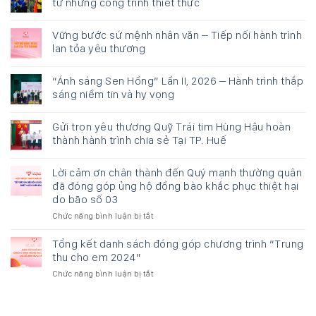
từ những công trình thiết thực
Vững bước sứ mệnh nhân văn – Tiếp nối hành trình
lan tỏa yêu thương
“Ánh sáng Sen Hồng” Lần II, 2026 – Hành trình thắp
sáng niềm tin và hy vọng
Gửi trọn yêu thương Quỹ Trái tim Hùng Hậu hoàn
thành hành trình chia sẻ Tại TP. Huế
Lời cảm ơn chân thành đến Quý mạnh thường quân
đã đóng góp ủng hộ đồng bào khắc phục thiệt hại
do bão số 03
Chức năng bình luận bị tắt
ở
Lời
cảm
Tổng kết danh sách đóng góp chương trình “Trung
ơn
thu cho em 2024”
chân
Chức năng bình luận bị tắt
ở
thành
Tổng
đến
kết
Quý
danh
mạnh