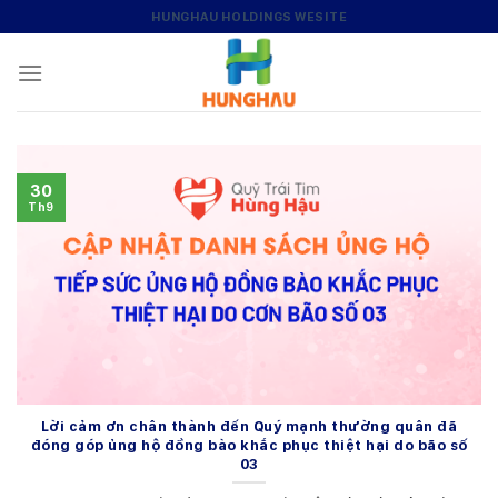
Skip
HUNGHAU HOLDINGS WESITE
to
content
30
Th9
Lời cảm ơn chân thành đến Quý mạnh thường quân đã
đóng góp ủng hộ đồng bào khắc phục thiệt hại do bão số
03