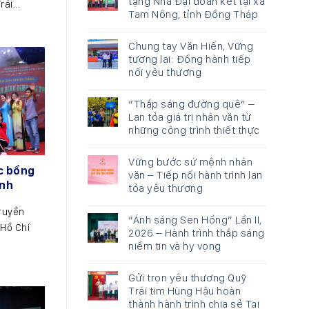
tặng Nhà Đại đoàn kết tại xã
ái...
Tam Nông, tỉnh Đồng Tháp
Chung tay Văn Hiến, Vững
tương lai: Đồng hành tiếp
nối yêu thương
“Thắp sáng đường quê” –
Lan tỏa giá trị nhân văn từ
những công trình thiết thực
Vững bước sứ mệnh nhân
ọc bổng
văn – Tiếp nối hành trình lan
ịnh
tỏa yêu thương
truyền
“Ánh sáng Sen Hồng” Lần II,
 Hồ Chí
2026 – Hành trình thắp sáng
niềm tin và hy vọng
Gửi trọn yêu thương Quỹ
Trái tim Hùng Hậu hoàn
thành hành trình chia sẻ Tại