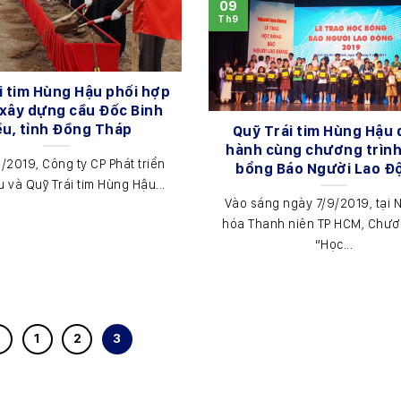
09
Th9
i tim Hùng Hậu phối hợp
ợ xây dựng cầu Đốc Binh
ều, tỉnh Đồng Tháp
Quỹ Trái tim Hùng Hậu
hành cùng chương trìn
/2019, Công ty CP Phát triển
bổng Báo Người Lao Đ
 và Quỹ Trái tim Hùng Hậu...
Vào sáng ngày 7/9/2019, tại 
hóa Thanh niên TP HCM, Chươn
“Học...
1
2
3