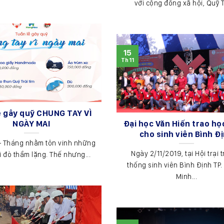
với cộng đồng xã hội, Quỹ Tr
15
Th11
ễ gây quỹ CHUNG TAY VÌ
NGÀY MAI
Đại học Văn Hiến trao h
cho sinh viên Bình Đ
– Tháng nhằm tôn vinh những
Ngày 2/11/2019, tại Hội trại 
i đò thầm lặng. Thế nhưng...
thống sinh viên Bình Định TP.
Minh...