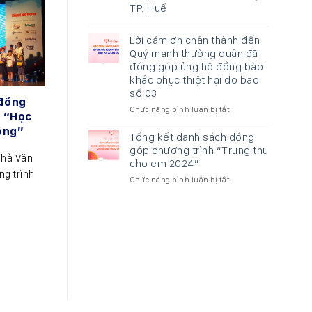
TP. Huế
Lời cảm ơn chân thành đến
Quý mạnh thường quân đã
đóng góp ủng hộ đồng bào
khắc phục thiệt hại do bão
số 03
 đồng
Chức năng bình luận bị tắt
ở
h “Học
Lời
ộng”
cảm
Tổng kết danh sách đóng
ơn
góp chương trình “Trung thu
chân
Nhà Văn
cho em 2024”
thành
g trình
Chức năng bình luận bị tắt
ở
đến
Tổng
Quý
kết
mạnh
danh
thường
sách
quân
đóng
đã
góp
đóng
chương
góp
trình
ủng
“Trung
hộ
thu
đồng
cho
bào