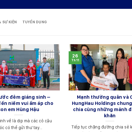
& SỰ KIỆN
TUYỂN DỤNG
26
Th11
ước đêm giáng sinh –
Mạnh thường quân và 
ến niềm vui ấm áp cho
HungHau Holdings chung
con em Hùng Hậu
chia cùng những mảnh đ
khăn
inh về là dịp mà các cô cậu
Tiếp tục chặng đường chia sẻ 
óc có thể gửi thư tay...