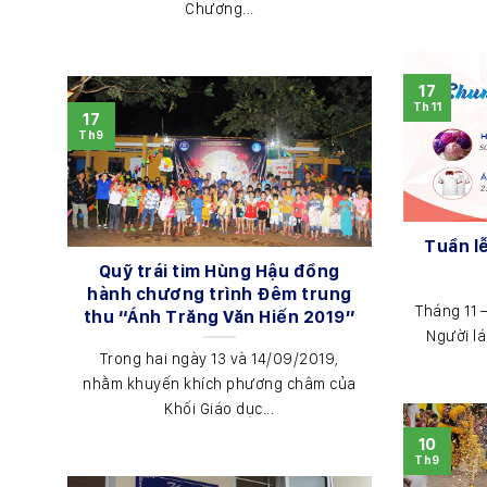
Chương...
17
Th11
17
Th9
Tuần l
Quỹ trái tim Hùng Hậu đồng
hành chương trình Đêm trung
Tháng 11 
thu “Ánh Trăng Văn Hiến 2019”
Người lá
Trong hai ngày 13 và 14/09/2019,
nhằm khuyến khích phương châm của
Khối Giáo dục...
10
Th9