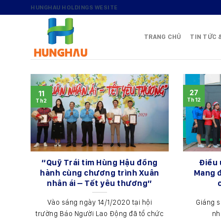
Skip
HUNGHAU HOLDINGS WESITE
to
content
TRANG CHỦ
TIN TỨC 
27
11
Th12
Th2
“Quỹ Trái tim Hùng Hậu đồng
Điều 
hành cùng chương trình Xuân
Mang đ
nhân ái – Tết yêu thương”
Vào sáng ngày 14/1/2020 tại hội
Giáng s
trường Báo Người Lao Động đã tổ chức
nh